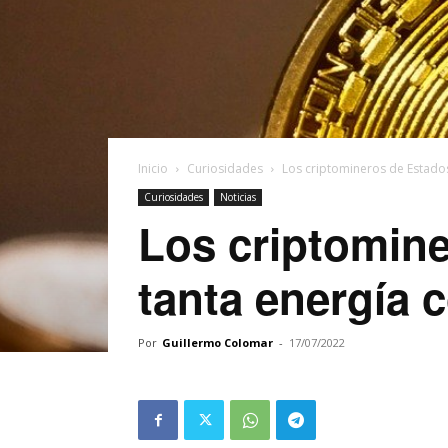
Inicio
Curiosidades
Los criptomineros de Estado
Curiosidades
Noticias
Los criptomine
tanta energía
Por
Guillermo Colomar
-
17/07/2022