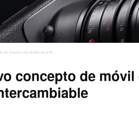
 de Xiaomi con lente Leica M...
vo concepto de móvil
intercambiable