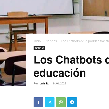
Inicio
Noticias
Los Chatbots de IA podrían trans
Noticias
Los Chatbots d
educación
Por
Luis R.
-
14/06/2023