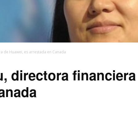
ra de Huawei, es arrestada en Canada
directora financiera
Canada