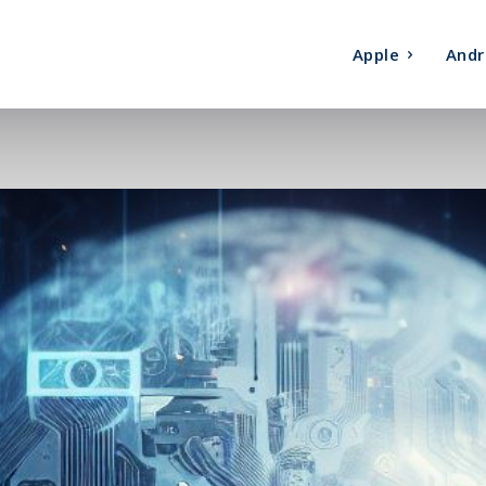
Apple
Andr