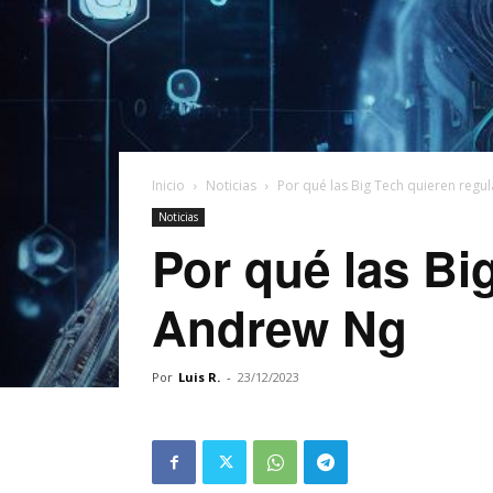
Inicio
Noticias
Por qué las Big Tech quieren regul
Noticias
Por qué las Bi
Andrew Ng
Por
Luis R.
-
23/12/2023