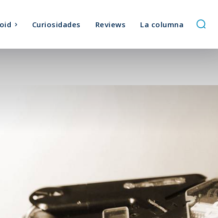
oid
Curiosidades
Reviews
La columna