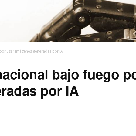
 por usar imágenes generadas por IA
nacional bajo fuego p
radas por IA