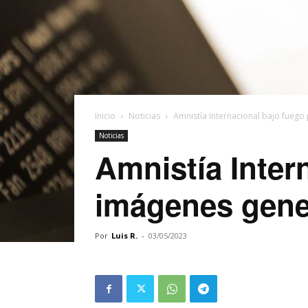
Inicio
Noticias
Amnistía Internacional bajo fuego
Noticias
Amnistía Inter
imágenes gene
Por
Luis R.
-
03/05/2023