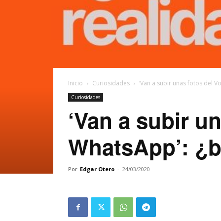
Inicio
Curiosidades
‘Van a subir unas fotos del V
Curiosidades
‘Van a subir un
WhatsApp’: ¿b
Por
Edgar Otero
-
24/03/2020