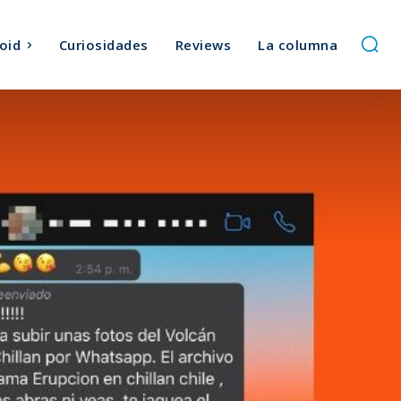
oid
Curiosidades
Reviews
La columna