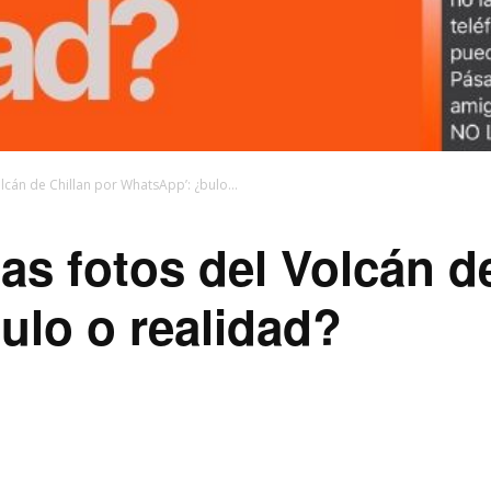
olcán de Chillan por WhatsApp’: ¿bulo...
as fotos del Volcán d
ulo o realidad?