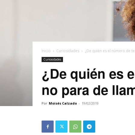
Inicio
Curiosidades
¿De quién es el número de t
Curiosidades
¿De quién es e
no para de ll
Por
Moisés Calzado
-
19/02/2019