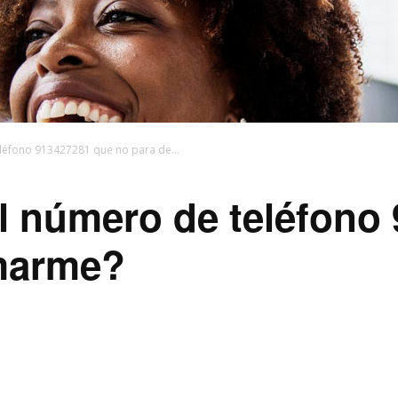
eléfono 913427281 que no para de...
l número de teléfono
amarme?