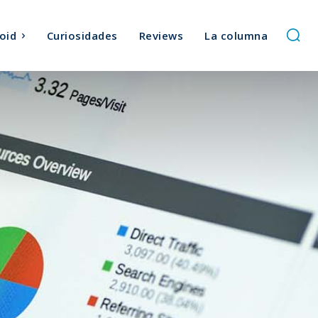
oid
Curiosidades
Reviews
La columna