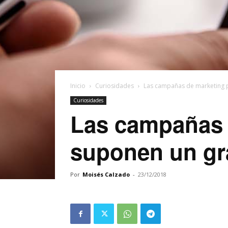
Inicio
Curiosidades
Las campañas de marketing 
Curiosidades
Las campañas d
suponen un gr
Por
Moisés Calzado
-
23/12/2018