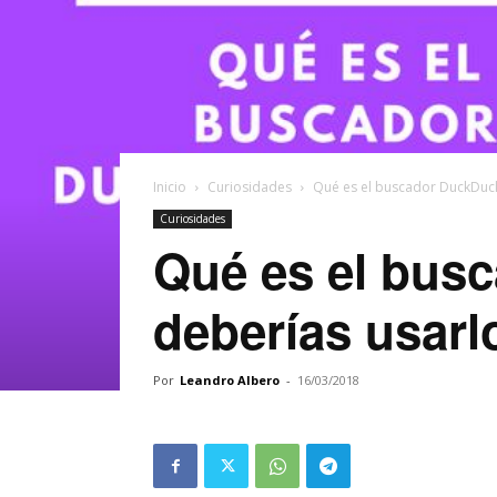
Inicio
Curiosidades
Qué es el buscador DuckDuck
Curiosidades
Qué es el bus
deberías usarl
Por
Leandro Albero
-
16/03/2018