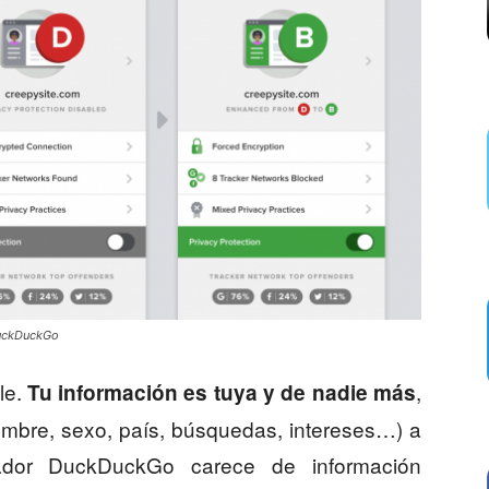
DuckDuckGo
le.
,
Tu información es tuya y de nadie más
ombre, sexo, país, búsquedas, intereses…) a
ador DuckDuckGo carece de información