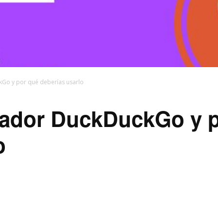
Go y por qué deberías usarlo
cador DuckDuckGo y 
o