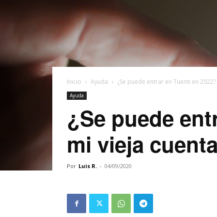
Inicio
Ayuda
¿Se puede entrar en Tuenti en 2022?
Ayuda
¿Se puede entr
mi vieja cuent
Por
Luis R.
-
04/09/2020