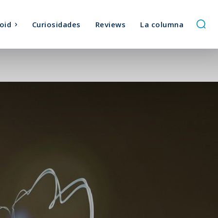
oid
Curiosidades
Reviews
La columna