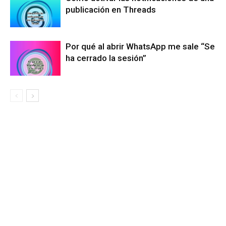
publicación en Threads
Por qué al abrir WhatsApp me sale “Se
ha cerrado la sesión”