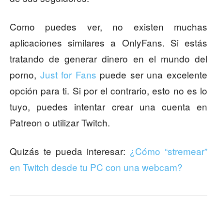
Como puedes ver, no existen muchas
aplicaciones similares a OnlyFans. Si estás
tratando de generar dinero en el mundo del
porno,
Just for Fans
puede ser una excelente
opción para ti. Si por el contrario, esto no es lo
tuyo, puedes intentar crear una cuenta en
Patreon o utilizar Twitch.
Quizás te pueda interesar:
¿Cómo “stremear”
en Twitch desde tu PC con una webcam?