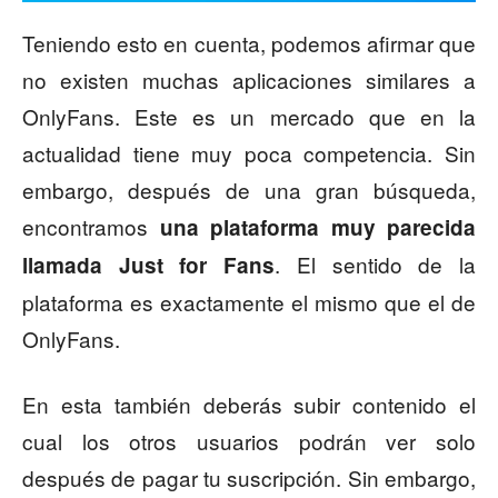
Teniendo esto en cuenta, podemos afirmar que
no existen muchas aplicaciones similares a
OnlyFans. Este es un mercado que en la
actualidad tiene muy poca competencia. Sin
embargo, después de una gran búsqueda,
encontramos
una plataforma muy parecida
. El sentido de la
llamada Just for Fans
plataforma es exactamente el mismo que el de
OnlyFans.
En esta también deberás subir contenido el
cual los otros usuarios podrán ver solo
después de pagar tu suscripción. Sin embargo,