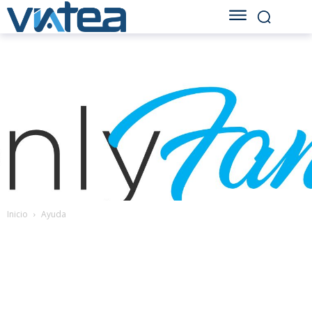
Inicio
Ayuda