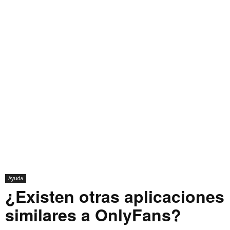
Ayuda
¿Existen otras aplicaciones
similares a OnlyFans?