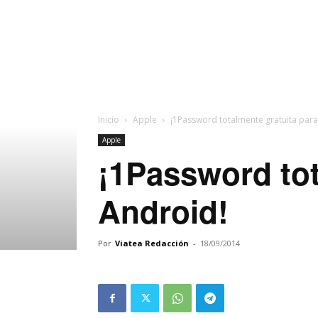
Inicio
Apple
¡1Password totalmente gratuita para
Apple
¡1Password tot
Android!
Por
Viatea Redacción
-
18/09/2014