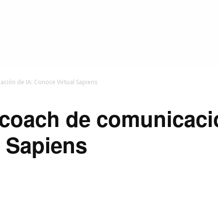
ción de IA: Conoce Virtual Sapiens
coach de comunicació
l Sapiens