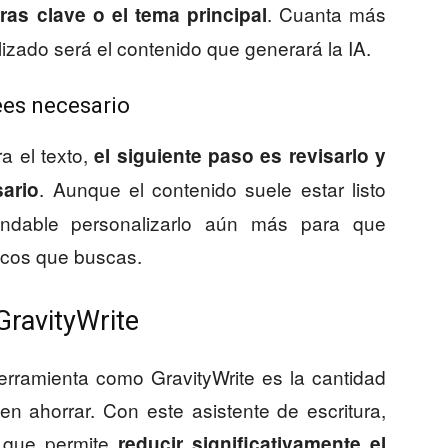
. Cuanta más
bras clave o el tema principal
izado será el contenido que generará la IA.
rees necesario
a el texto,
el siguiente paso es revisarlo y
. Aunque el contenido suele estar listo
sario
ndable personalizarlo aún más para que
ficos que buscas.
GravityWrite
herramienta como GravityWrite es la cantidad
n ahorrar. Con este asistente de escritura,
o que permite
reducir significativamente el