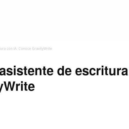
tura con IA: Conoce GravityWrite
sistente de escritura
yWrite