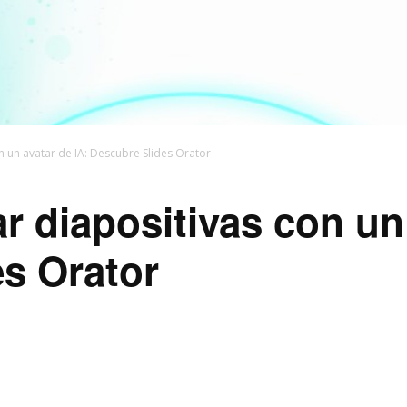
 un avatar de IA: Descubre Slides Orator
 diapositivas con un 
s Orator