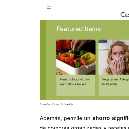
Fuente: Casa de Sante
Además, permite un
ahorro signif
de compras organizadas y recetas p