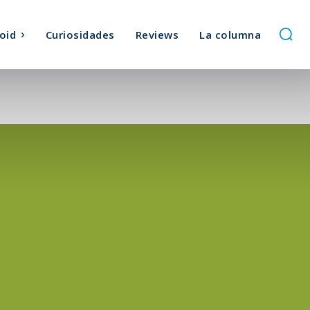
oid
Curiosidades
Reviews
La columna