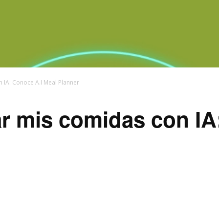
 IA: Conoce A.I Meal Planner
r mis comidas con IA