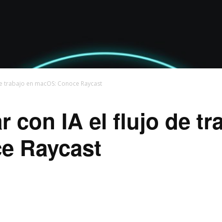
de trabajo en macOS: Conoce Raycast
 con IA el flujo de tr
e Raycast