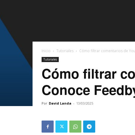
Inicio
Tutoriales
Cómo filtrar comentarios de Yo
Tutoriales
Cómo filtrar c
Conoce Feedb
Por
David Landa
-
13/03/2025