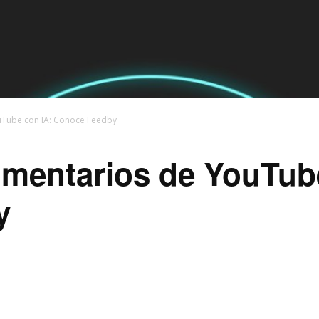
uTube con IA: Conoce Feedby
omentarios de YouTub
y