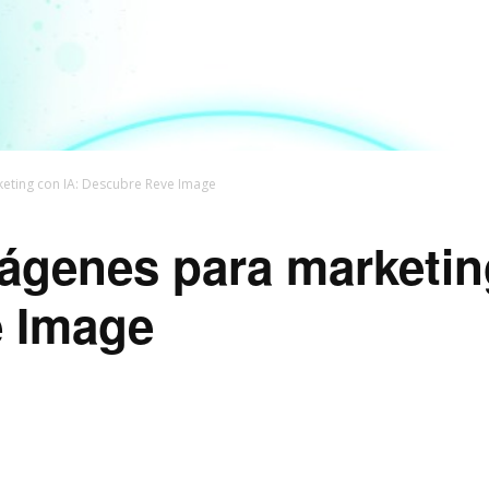
eting con IA: Descubre Reve Image
ágenes para marketin
 Image