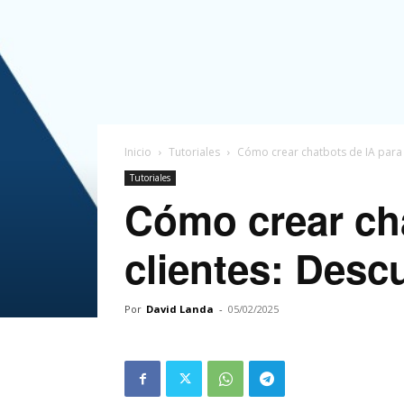
Inicio
Tutoriales
Cómo crear chatbots de IA para l
Tutoriales
Cómo crear cha
clientes: Desc
Por
David Landa
-
05/02/2025