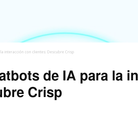
a interacción con clientes: Descubre Crisp
tbots de IA para la i
ubre Crisp