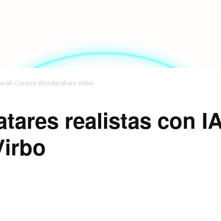
con IA: Conoce Wondershare Virbo
tares realistas con I
irbo