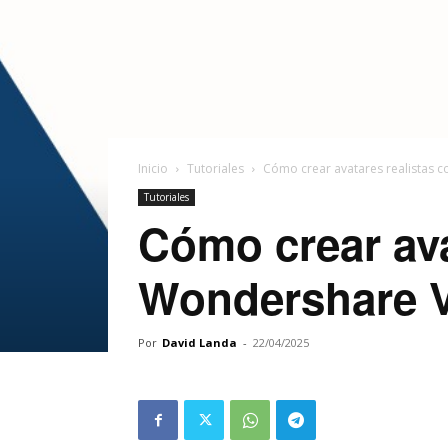
Inicio
Tutoriales
Cómo crear avatares realistas 
Tutoriales
Cómo crear ava
Wondershare V
Por
David Landa
-
22/04/2025