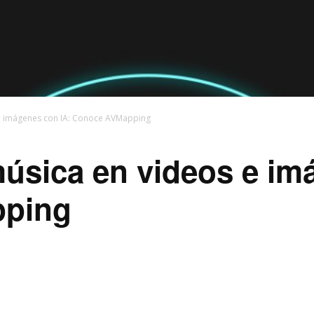
e imágenes con IA: Conoce AVMapping
úsica en videos e im
ping