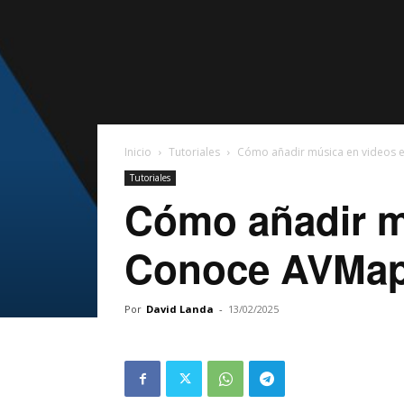
Inicio
Tutoriales
Cómo añadir música en videos 
Tutoriales
Cómo añadir m
Conoce AVMap
Por
David Landa
-
13/02/2025