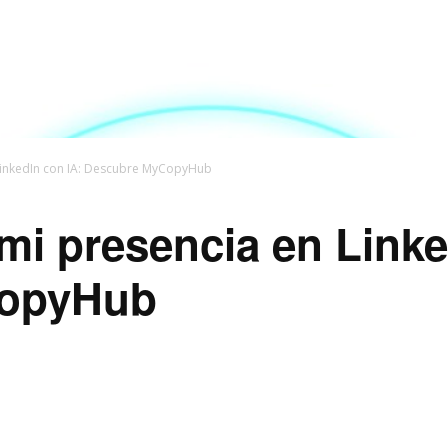
LinkedIn con IA: Descubre MyCopyHub
i presencia en Linke
CopyHub