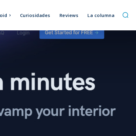
oid
Curiosidades
Reviews
La columna