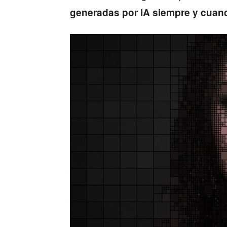
generadas por IA siempre y cuand