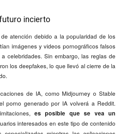
uturo incierto
 de atención debido a la popularidad de los
ían imágenes y videos pornográficos falsos
a celebridades. Sin embargo, las reglas de
ron los deepfakes, lo que llevó al cierre de la
do.
icaciones de IA, como Midjourney o Stable
 el porno generado por IA volverá a Reddit.
imitaciones,
es posible que se vea un
uarios interesados en este tipo de contenido
as especializadas mientras las aplicaciones