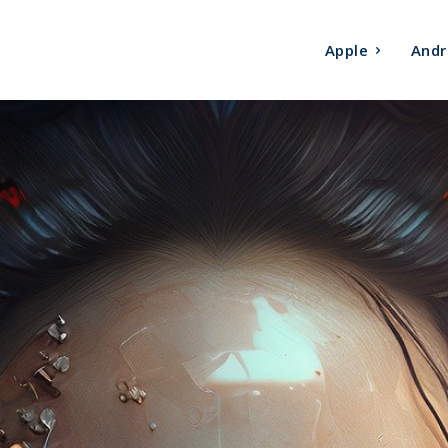
Apple
Andr