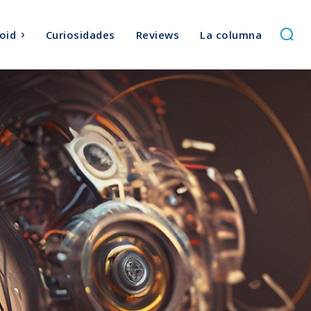
oid
Curiosidades
Reviews
La columna