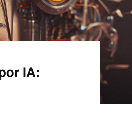
por IA: