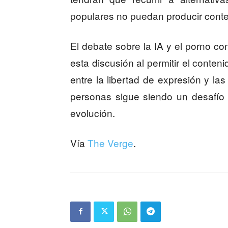
populares no puedan producir conte
El debate sobre la IA y el porno co
esta discusión al permitir el conten
entre la libertad de expresión y las
personas sigue siendo un desafío 
evolución.
Vía
The Verge
.