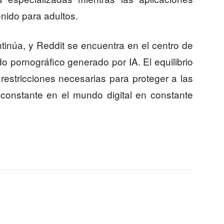
nido para adultos.
ntinúa, y Reddit se encuentra en el centro de
ido pornográfico generado por IA. El equilibrio
 restricciones necesarias para proteger a las
constante en el mundo digital en constante