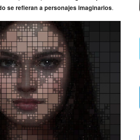
.
o se refieran a personajes imaginarios