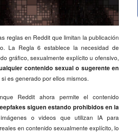
s reglas en Reddit que limitan la publicación
to. La Regla 6 establece la necesidad de
o gráfico, sexualmente explícito u ofensivo,
cualquier contenido sexual o sugerente en
o si es generado por ellos mismos.
nque Reddit ahora permite el contenido
deepfakes siguen estando prohibidos en la
imágenes o videos que utilizan IA para
reales en contenido sexualmente explícito, lo