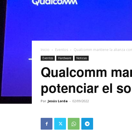
Inicio
Eventos
Qualcomm mantiene la alianza con
Eventos
Hardware
Noticias
Qualcomm mant
potenciar el s
Por
Jesús Lorda
-
02/09/2022