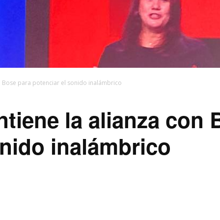
 Bose para potenciar el sonido inalámbrico
iene la alianza con 
onido inalámbrico