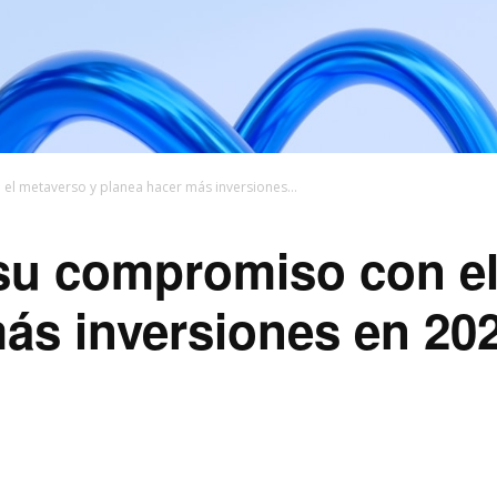
el metaverso y planea hacer más inversiones...
 su compromiso con el
ás inversiones en 20