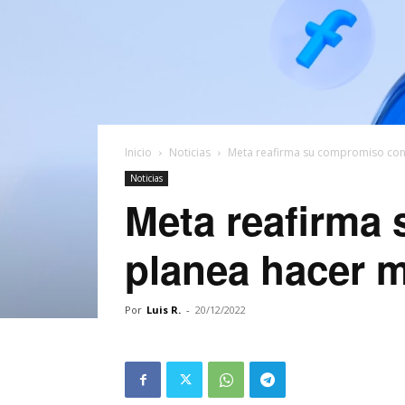
Inicio
Noticias
Meta reafirma su compromiso con 
Noticias
Meta reafirma
planea hacer m
Por
Luis R.
-
20/12/2022