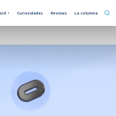
oid
Curiosidades
Reviews
La columna