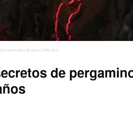
minos quemados de hace 2.000 años
 secretos de pergami
años