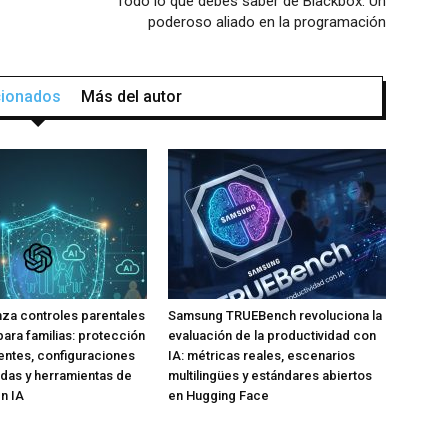
Todo lo que debes saber de Blackbox: Un
poderoso aliado en la programación
acionados
Más del autor
za controles parentales
Samsung TRUEBench revoluciona la
para familias: protección
evaluación de la productividad con
ntes, configuraciones
IA: métricas reales, escenarios
das y herramientas de
multilingües y estándares abiertos
n IA
en Hugging Face