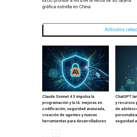
EEUU prohíbe a NVIDIA la venta de su tarjeta
gráfica estrella en China
Artículos rel
Claude Sonnet 4.5 impulsa la
ChatGPT lan
programación y la IA: mejoras en
y recursos 
codificación, seguridad avanzada,
de adolesce
creación de agentes y nuevas
personaliza
herramientas para desarrolladores
seguridad e