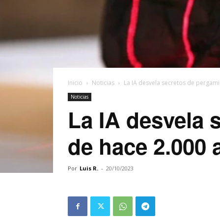
Inicio
Noticias
La IA desvela secretos de perga
Noticias
La IA desvela
de hace 2.000 
Por
Luis R.
-
20/10/2023