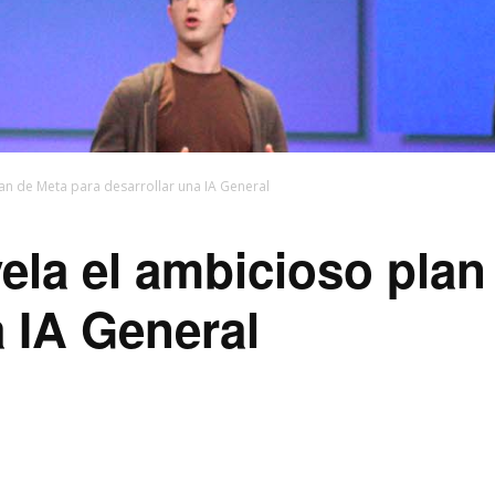
an de Meta para desarrollar una IA General
ela el ambicioso plan
a IA General