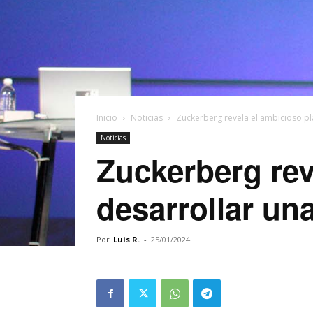
Inicio
Noticias
Zuckerberg revela el ambicioso pl
Noticias
Zuckerberg rev
desarrollar un
Por
Luis R.
-
25/01/2024