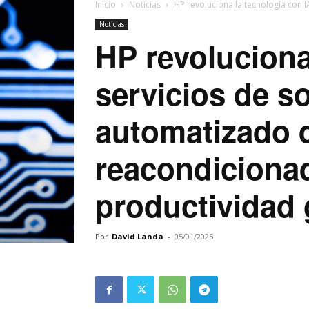
Inicio
Noticias
HP revoluciona la tecnología con IA
Noticias
HP revoluciona
servicios de so
automatizado d
reacondicionad
productividad 
Por
David Landa
-
05/01/2025