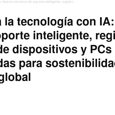
: Nuevos servicios de soporte inteligente, registro...
 la tecnología con IA
porte inteligente, reg
e dispositivos y PCs
as para sostenibilida
global