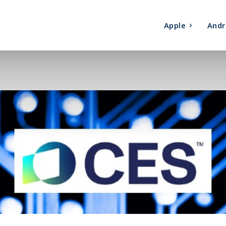
Apple
Andr