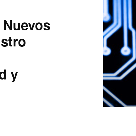
: Nuevos
istro
d y