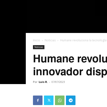
Inicio
Noticias
Humane revoluciona la tecnología
Noticias
Humane revoluc
innovador disp
Por
Luis R.
-
07/07/2023