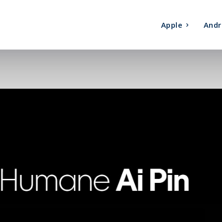
Apple
Andr