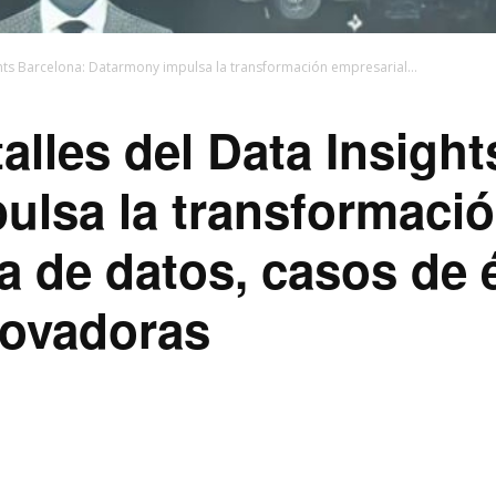
ghts Barcelona: Datarmony impulsa la transformación empresarial...
alles del Data Insight
lsa la transformació
a de datos, casos de 
novadoras