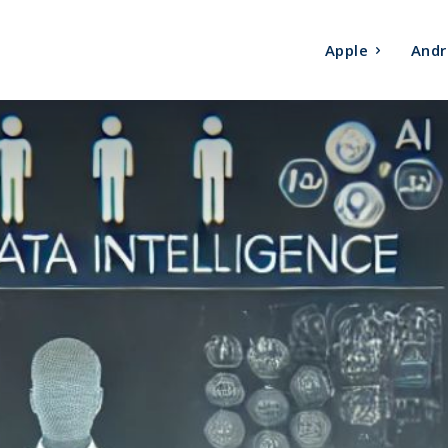
Apple
Andr