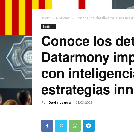
Inicio
Noticias
Conoce los detalles del Data Insi
Noticias
Conoce los det
Datarmony impu
con inteligenci
estrategias in
Por
David Landa
-
21/03/2025