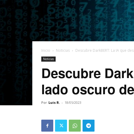
Inicio
Noticias
Descubre DarkBERT: La IA que des
Noticias
Descubre Dark
lado oscuro de
Por
Luis R.
-
18/05/2023