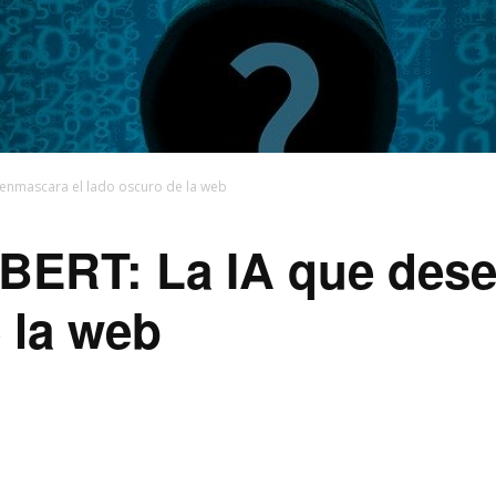
enmascara el lado oscuro de la web
BERT: La IA que dese
 la web