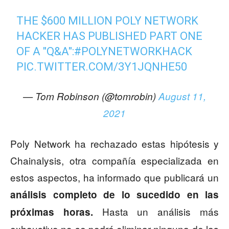
THE $600 MILLION POLY NETWORK
HACKER HAS PUBLISHED PART ONE
OF A "Q&A":
#POLYNETWORKHACK
PIC.TWITTER.COM/3Y1JQNHE50
— Tom Robinson (@tomrobin)
August 11,
2021
Poly Network ha rechazado estas hipótesis y
Chainalysis, otra compañía especializada en
estos aspectos, ha informado que publicará un
análisis completo de lo sucedido en las
Hasta un análisis más
próximas horas.
exhaustivo no se podrá eliminar ninguna de las