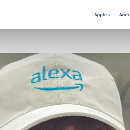
Apple
Andr