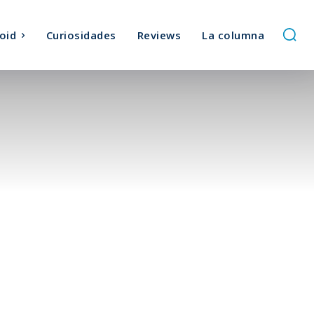
oid
Curiosidades
Reviews
La columna