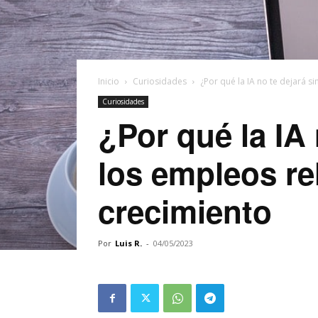
Inicio
Curiosidades
¿Por qué la IA no te dejará s
Curiosidades
¿Por qué la IA
los empleos re
crecimiento
Por
Luis R.
-
04/05/2023