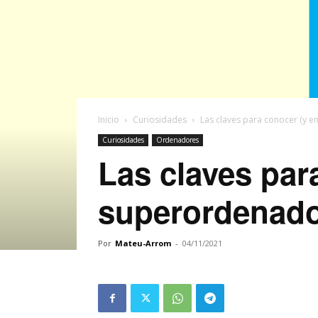
Inicio
Curiosidades
Las claves para conocer (y e
Curiosidades
Ordenadores
Las claves par
superordenado
Por
Mateu-Arrom
-
04/11/2021