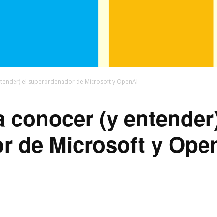
ntender) el superordenador de Microsoft y OpenAI
a conocer (y entender)
r de Microsoft y Ope