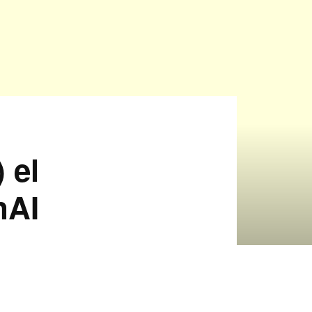
 el
nAI