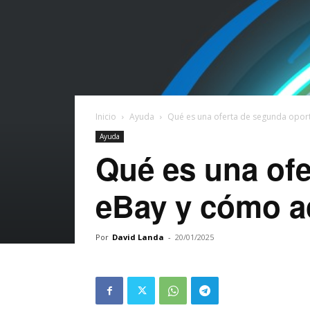
Inicio
Ayuda
Qué es una oferta de segunda opor
Ayuda
Qué es una of
eBay y cómo a
Por
David Landa
-
20/01/2025