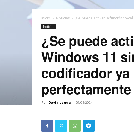
Inicio
Noticias
¿Se puede activar la función ‘Recall
Noticias
¿Se puede activ
Windows 11 si
codificador ya
perfectamente
Por
David Landa
-
29/05/2024