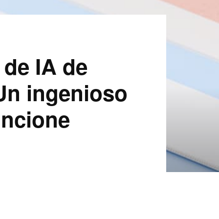
 de IA de
Un ingenioso
uncione