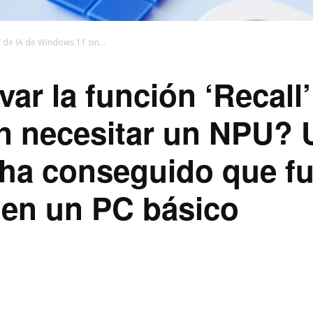
’ de IA de Windows 11 sin...
ar la función ‘Recall’
n necesitar un NPU? 
 ha conseguido que f
 en un PC básico