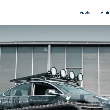
Apple
Andr