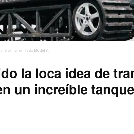
transformar un Tesla Model 3...
ido la loca idea de tr
en un increíble tanqu