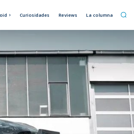
oid
Curiosidades
Reviews
La columna