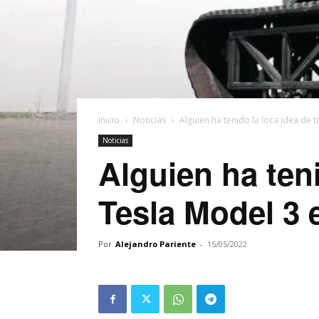
Inicio
Noticias
Alguien ha tenido la loca idea de 
Noticias
Alguien ha ten
Tesla Model 3 
Por
Alejandro Pariente
-
15/05/2022