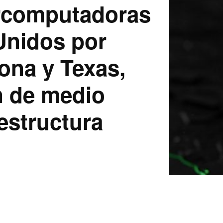
ercomputadoras
 Unidos por
ona y Texas,
ón de medio
aestructura