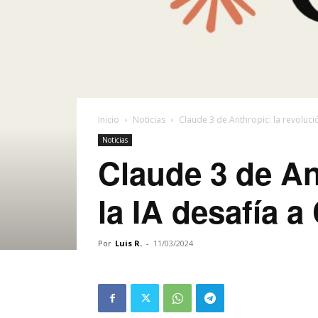
Inicio
Noticias
Claude 3 de Anthropic: la revolució
Noticias
Claude 3 de An
la IA desafía 
Por
Luis R.
-
11/03/2024