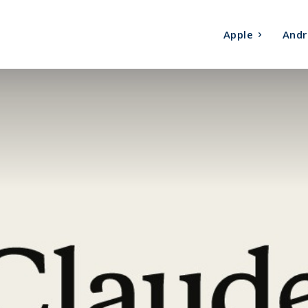
Apple
Andr