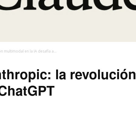
n multimodal en la IA desafía a...
thropic: la revolució
a ChatGPT