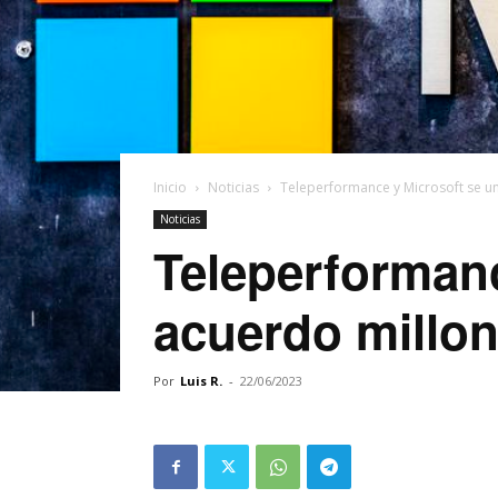
Inicio
Noticias
Teleperformance y Microsoft se un
Noticias
Teleperformanc
acuerdo millon
Por
Luis R.
-
22/06/2023