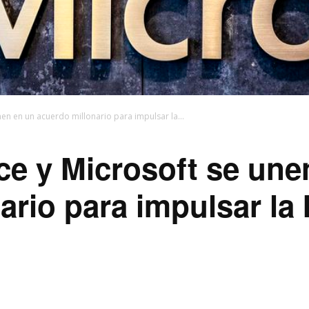
en en un acuerdo millonario para impulsar la...
e y Microsoft se une
ario para impulsar la 