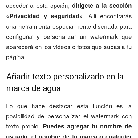
acceder a esta opción,
dirígete a la sección
. Allí encontrarás
«Privacidad y seguridad»
una herramienta especialmente diseñada para
configurar y personalizar un watermark que
aparecerá en los videos o fotos que subas a tu
página.
Añadir texto personalizado en la
marca de agua
Lo que hace destacar esta función es la
posibilidad de personalizar el watermark con
texto propio.
Puedes agregar tu nombre de
usuario, el nombre de tu marca o cualquier