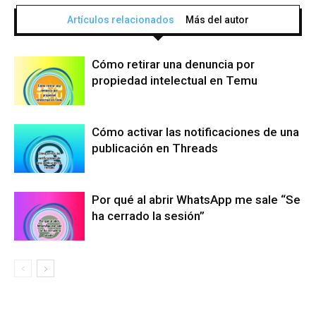
Artículos relacionados
Más del autor
Cómo retirar una denuncia por
propiedad intelectual en Temu
Cómo activar las notificaciones de una
publicación en Threads
Por qué al abrir WhatsApp me sale “Se
ha cerrado la sesión”