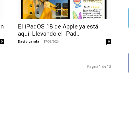
on
El iPadOS 18 de Apple ya está
aquí: Llevando el iPad...
David Landa
-
17/09/2024
0
0
Página 1 de 13