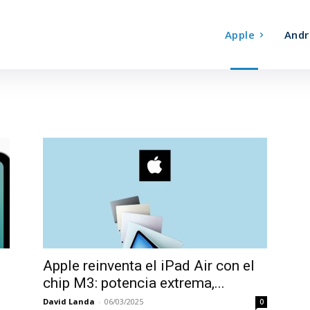
Apple
Andr
Apple reinventa el iPad Air con el
chip M3: potencia extrema,...
David Landa
-
06/03/2025
0