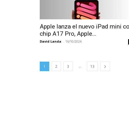
Apple lanza el nuevo iPad mini c
chip A17 Pro, Apple...
David Landa
-
16/10/2024
...
1
2
3
13