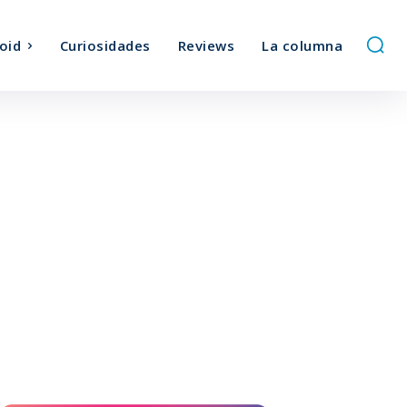
oid
Curiosidades
Reviews
La columna