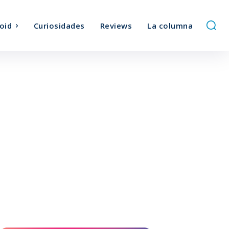
oid
Curiosidades
Reviews
La columna