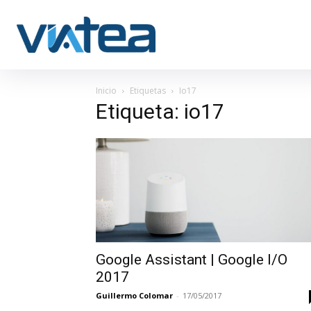
Inicio
Etiquetas
Io17
Etiqueta: io17
Google Assistant | Google I/O
2017
Guillermo Colomar
-
17/05/2017