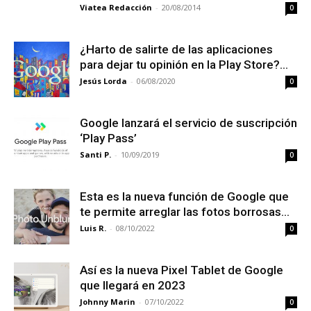
Viatea Redacción
-
20/08/2014
0
¿Harto de salirte de las aplicaciones
para dejar tu opinión en la Play Store?...
Jesús Lorda
-
06/08/2020
0
Google lanzará el servicio de suscripción
‘Play Pass’
Santi P.
-
10/09/2019
0
Esta es la nueva función de Google que
te permite arreglar las fotos borrosas...
Luis R.
-
08/10/2022
0
Así es la nueva Pixel Tablet de Google
que llegará en 2023
Johnny Marin
-
07/10/2022
0