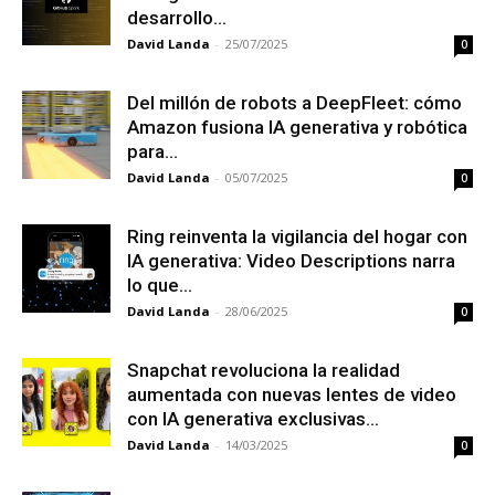
desarrollo...
David Landa
-
25/07/2025
0
Del millón de robots a DeepFleet: cómo
Amazon fusiona IA generativa y robótica
para...
David Landa
-
05/07/2025
0
Ring reinventa la vigilancia del hogar con
IA generativa: Video Descriptions narra
lo que...
David Landa
-
28/06/2025
0
Snapchat revoluciona la realidad
aumentada con nuevas lentes de video
con IA generativa exclusivas...
David Landa
-
14/03/2025
0